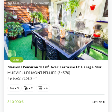
10 PHOTO(S)
FAVORIS
VENTE
Maison D'environ 100m² Avec Terrasse Et Garage Murviel Les Montpellier À Vendre (Ouest De Montpellier)
MURVIEL LES MONTPELLIER (34570)
4 pièce(s) / 101.3 m²
x 3
x 2
x 4
340 000 €
Ref : 448