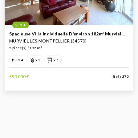
VENTE
Spacieuse Villa Individuelle D'environ 182m² Murviel-Lès-Montpellier À Vendre (Ouest De Montpellier)
MURVIEL LES MONTPELLIER (34570)
5 pièce(s) / 182 m²
x 4
x 2
x 5
550 000 €
Ref : 372