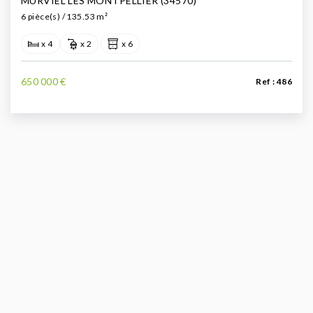
MURVIEL LES MONTPELLIER (34570)
6 pièce(s) / 135.53 m²
x 4
x 2
x 6
650 000 €
Ref : 486