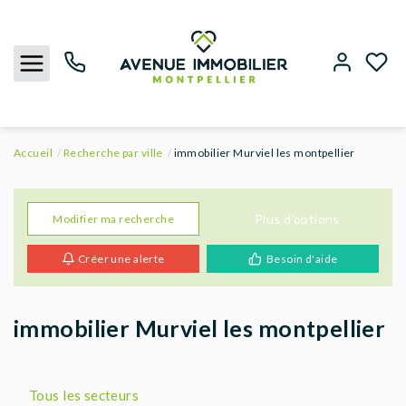
Accueil
Recherche par ville
immobilier Murviel les montpellier
NOUS CONTACTER
ACHETER
Plus d'options
Modifier ma recherche
Créer une alerte
Besoin d'aide
LOUER
BIENS VENDUS
immobilier Murviel les montpellier
ESTIMER
Tous les secteurs