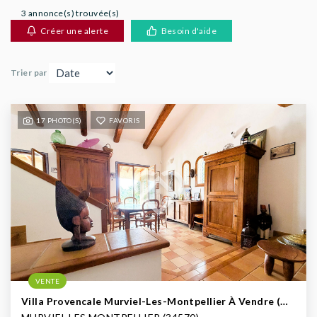
AGENCES
3 annonce(s) trouvée(s)
Créer une alerte
Besoin d'aide
Trier par
17 PHOTO(S)
FAVORIS
VENTE
Villa Provencale Murviel-Les-Montpellier À Vendre (Ouest De Montpellier)