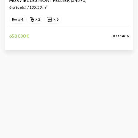
MURVIEL LES MONTPELLIER (34570)
6 pièce(s) / 135.53 m²
x 4
x 2
x 6
650 000 €
Ref : 486