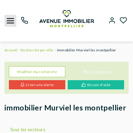
Accueil
Recherche par ville
immobilier Murviel les montpellier
NOUS CONTACTER
ACHETER
Plus d'options
Modifier ma recherche
Créer une alerte
Besoin d'aide
LOUER
BIENS VENDUS
immobilier Murviel les montpellier
ESTIMER
Tous les secteurs