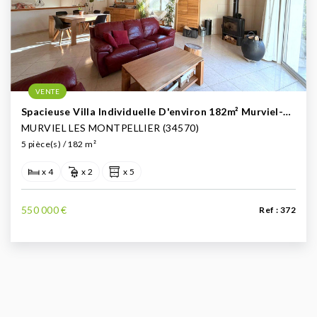
VENTE
Spacieuse Villa Individuelle D'environ 182m² Murviel-Lès-Montpellier À Vendre (Ouest De Montpellier)
MURVIEL LES MONTPELLIER (34570)
5 pièce(s) / 182 m²
x 4
x 2
x 5
550 000 €
Ref : 372