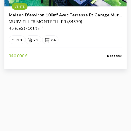
VENTE
Maison D'environ 100m² Avec Terrasse Et Garage Murviel Les Montpellier À Vendre (Ouest De Montpellier)
MURVIEL LES MONTPELLIER (34570)
4 pièce(s) / 101.3 m²
x 3
x 2
x 4
340 000 €
Ref : 448