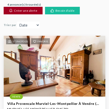
AGENCES
4 annonce(s) trouvée(s)
Créer une alerte
Besoin d'aide
Trier par
17 PHOTO(S)
FAVORIS
VENTE
Villa Provencale Murviel-Les-Montpellier À Vendre (Ouest De Montpellier)