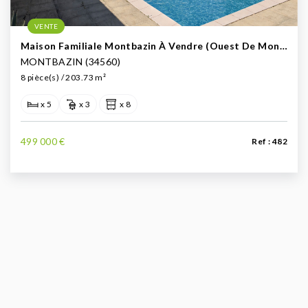
VENTE
Maison Familiale Montbazin À Vendre (Ouest De Montpellier)
MONTBAZIN (34560)
8 pièce(s) / 203.73 m²
x 5
x 3
x 8
499 000 €
Ref : 482