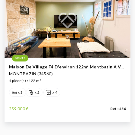
VENTE
Maison De Village F4 D'environ 122m² Montbazin À Vendre En Exclusivité (Ouest De Montpellier)
MONTBAZIN (34560)
4 pièce(s) / 122 m²
x 3
x 2
x 4
259 000 €
Ref : 456