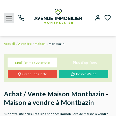
Accueil
A vendre
Maison
Montbazin
NOUS CONTACTER
ACHETER
Plus d'options
Modifier ma recherche
Créer une alerte
Besoin d'aide
LOUER
BIENS VENDUS
Achat / Vente Maison Montbazin -
Maison a vendre à Montbazin
ESTIMER
Sur notre site consultez les annonces immobilière de Maison à vendre