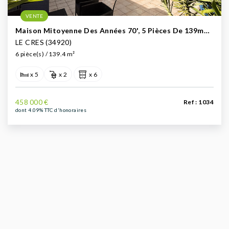
VENTE
Maison Mitoyenne Des Années 70', 5 Pièces De 139m2 À Vendre - Le Crès (proche Montpellier)
LE CRES (34920)
6 pièce(s) / 139.4 m²
x 5
x 2
x 6
458 000 €
Ref : 1034
dont 4.09% TTC d'honoraires