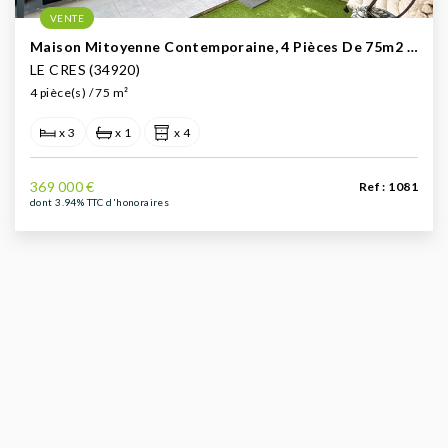
VENTE
Maison Mitoyenne Contemporaine, 4 Pièces De 75m2 À Vendre - Le Crès (proche Montpellier)
LE CRES (34920)
4 pièce(s) / 75 m²
x 3
x 1
x 4
369 000 €
Ref : 1081
dont 3.94% TTC d'honoraires