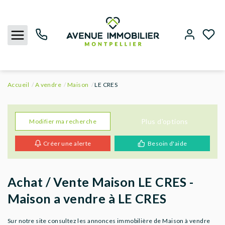
Accueil
A vendre
Maison
LE CRES
NOUS CONTACTER
ACHETER
Plus d'options
Modifier ma recherche
Créer une alerte
Besoin d'aide
LOUER
BIENS VENDUS
Achat / Vente Maison LE CRES -
Maison a vendre à LE CRES
ESTIMER
Sur notre site consultez les annonces immobilière de Maison à vendre