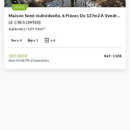
VENTE
Maison Semi-Individuelle, 6 Pièces De 127m2 À Vendre - Le Crès (proche Montpellier)
LE CRES (34920)
6 pièce(s) / 127.54 m²
x 4
x 1
x 6
389 000 €
Ref : 1108
dont 4.01% TTC d'honoraires