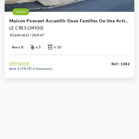
VENTE
Maison Pouvant Accueillir Deux Familles Ou Une Activité Professionnelle Et Appartements Indépendants, Offrant 264m2/h, À Vendre - Le Crès (proche Montpellier)
LE CRES (34920)
10 pièce(s) / 264 m²
x 8
x 3
x 10
599 000 €
Ref : 1042
dont 4.17% TTC d'honoraires