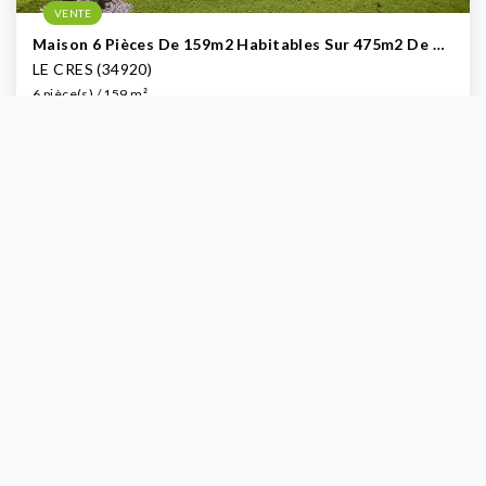
VENTE
Maison 6 Pièces De 159m2 Habitables Sur 475m2 De Terrain À Vendre - Le Crès (proche Montpellier)
LE CRES (34920)
6 pièce(s) / 159 m²
x 5
x 3
x 6
635 000 €
Ref : 969
dont 2.42% TTC d'honoraires