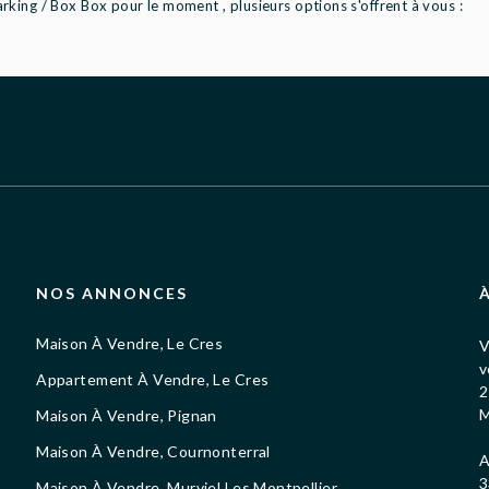
king / Box Box pour le moment , plusieurs options s'offrent à vous :
NOS ANNONCES
Maison À Vendre, Le Cres
V
v
Appartement À Vendre, Le Cres
2
M
Maison À Vendre, Pignan
Maison À Vendre, Cournonterral
A
3
Maison À Vendre, Murviel Les Montpellier