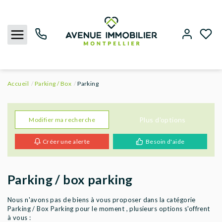
Accueil
Parking / Box
Parking
NOUS CONTACTER
ACHETER
Plus d'options
Modifier ma recherche
Créer une alerte
Besoin d'aide
LOUER
BIENS VENDUS
Parking / box parking
ESTIMER
Nous n'avons pas de biens à vous proposer dans la catégorie
Parking / Box Parking pour le moment , plusieurs options s'offrent
à vous :