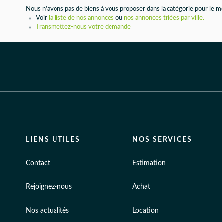
Nous n'avons pas de biens à vous proposer dans la catégorie pour le mo
Voir
la liste de nos annonces
ou
nos annonces triées par ville.
Transmettez-nous votre demande
LIENS UTILES
NOS SERVICES
Contact
Estimation
Rejoignez-nous
Achat
Nos actualités
Location