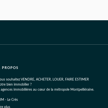
À PROPOS
ous souhaitez VENDRE, ACHETER, LOUER, FAIRE ESTIMER
otre bien immobilier ?
 agences immobilières au cœur de la métropole Montpelliéraine.
IM - Le Crès
3 Grand' Rue, 34920 Le Crès
ire plus