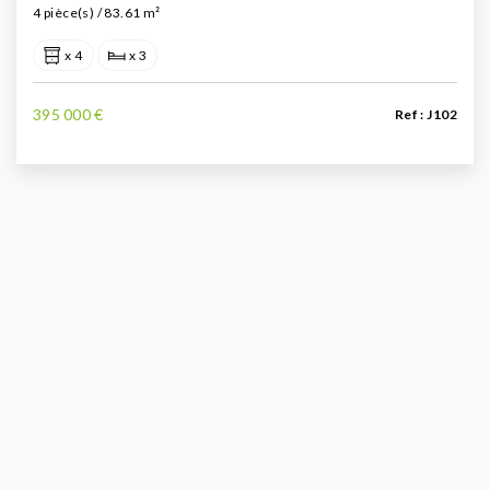
4 pièce(s) / 83.61 m²
x 4
x 3
395 000 €
Ref : J102