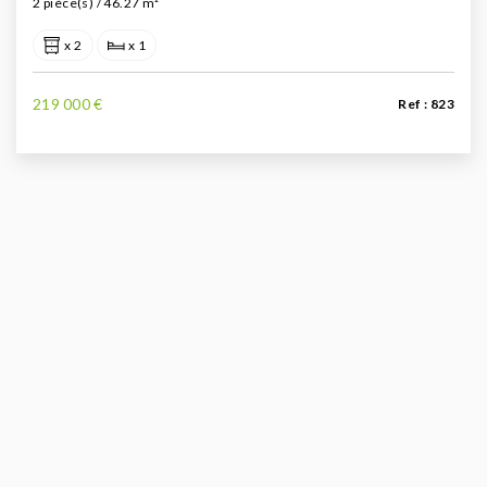
2 pièce(s) / 46.27 m²
x 2
x 1
219 000 €
Ref : 823