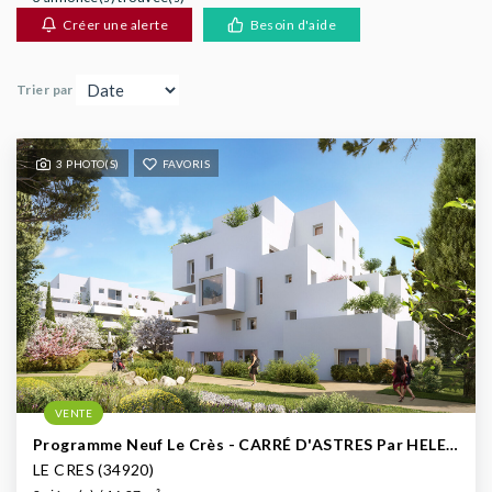
AGENCES
Créer une alerte
Besoin d'aide
Trier par
3 PHOTO(S)
FAVORIS
VENTE
Programme Neuf Le Crès - CARRÉ D'ASTRES Par HELENIS
LE CRES (34920)