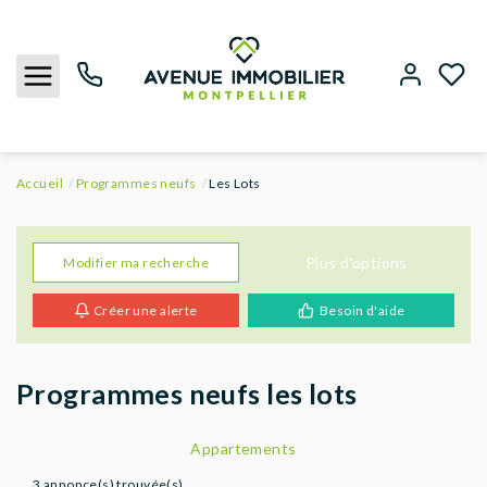
Accueil
Programmes neufs
Les Lots
NOUS CONTACTER
ACHETER
Plus d'options
Modifier ma recherche
Créer une alerte
Besoin d'aide
LOUER
BIENS VENDUS
Programmes neufs les lots
ESTIMER
Appartements
3 annonce(s) trouvée(s)