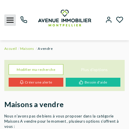
Accueil
Maisons
A vendre
NOUS CONTACTER
ACHETER
Plus d'options
Modifier ma recherche
Créer une alerte
Besoin d'aide
LOUER
BIENS VENDUS
Maisons a vendre
ESTIMER
Nous n'avons pas de biens à vous proposer dans la catégorie
Maisons A vendre pour le moment , plusieurs options s'offrent à
vous :