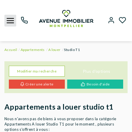
Accueil
Appartements
A louer
Studio T1
NOUS CONTACTER
ACHETER
Plus d'options
Modifier ma recherche
Créer une alerte
Besoin d'aide
LOUER
BIENS VENDUS
Appartements a louer studio t1
ESTIMER
Nous n'avons pas de biens à vous proposer dans la catégorie
Appartements A louer Studio T1 pour le moment , plusieurs
options s'offrent à vous :