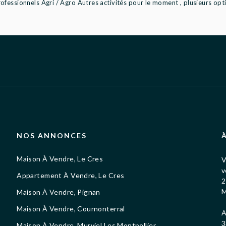
fessionnels Agri / Agro Autres activités pour le moment , plusieurs optio
NOS ANNONCES
Maison À Vendre, Le Cres
V
v
Appartement À Vendre, Le Cres
2
M
Maison À Vendre, Pignan
Maison À Vendre, Cournonterral
A
3
Maison À Vendre, Murviel Les Montpellier