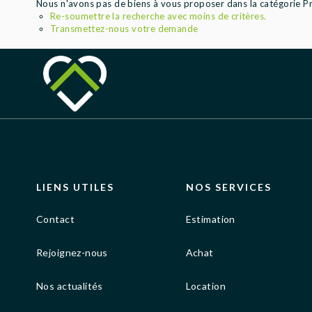
Nous n'avons pas de biens à vous proposer dans la catégorie Pro
Re-soumettre la recherche avec moins de critères.
Transmettez-nous votre demande
LIENS UTILES
NOS SERVICES
Contact
Estimation
Rejoignez-nous
Achat
Nos actualités
Location