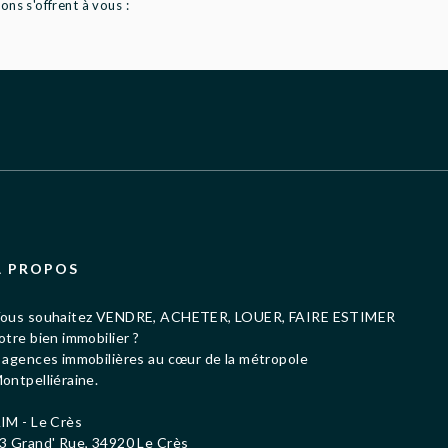
ns s'offrent à vous :
À PROPOS
ous souhaitez VENDRE, ACHETER, LOUER, FAIRE ESTIMER
otre bien immobilier ?
 agences immobilières au cœur de la métropole
ontpelliéraine.
IM - Le Crès
3 Grand' Rue, 34920 Le Crès