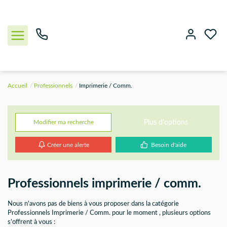
Accueil
Professionnels
Imprimerie / Comm.
NOUS CONTACTER
ACHETER
Plus d'options
Modifier ma recherche
Créer une alerte
Besoin d'aide
LOUER
BIENS VENDUS
Professionnels imprimerie / comm.
ESTIMER
Nous n'avons pas de biens à vous proposer dans la catégorie
Professionnels Imprimerie / Comm. pour le moment , plusieurs options
s'offrent à vous :