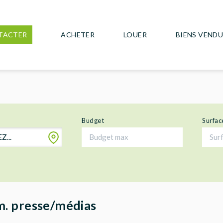
TACTER
ACHETER
LOUER
BIENS VEND
Budget
Surfac
...
m. presse/médias