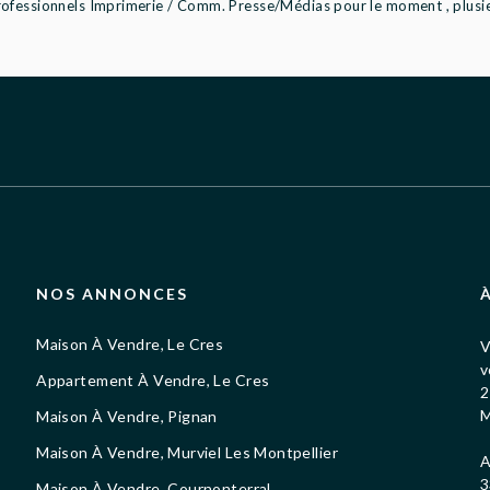
ofessionnels Imprimerie / Comm. Presse/Médias pour le moment , plusieu
NOS ANNONCES
Maison À Vendre, Le Cres
V
v
Appartement À Vendre, Le Cres
2
M
Maison À Vendre, Pignan
Maison À Vendre, Murviel Les Montpellier
A
3
Maison À Vendre, Cournonterral