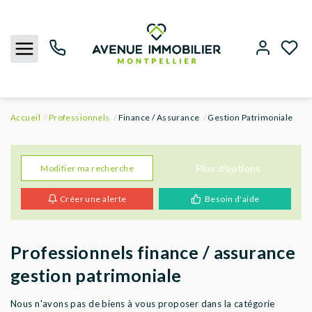
Accueil
Professionnels
Finance / Assurance
Gestion Patrimoniale
NOUS CONTACTER
ACHETER
Plus d'options
Modifier ma recherche
Créer une alerte
Besoin d'aide
LOUER
BIENS VENDUS
Professionnels finance / assurance
gestion patrimoniale
ESTIMER
Nous n'avons pas de biens à vous proposer dans la catégorie