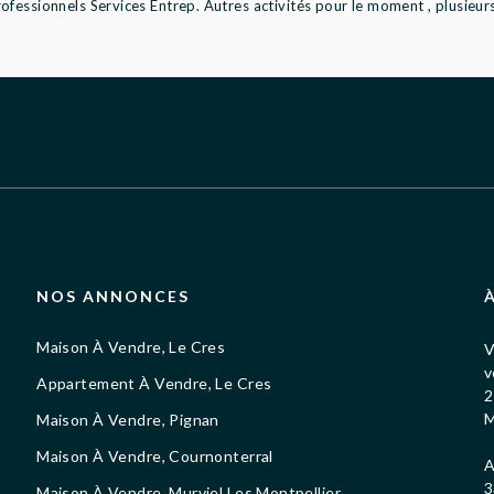
fessionnels Services Entrep. Autres activités pour le moment , plusieurs 
NOS ANNONCES
Maison À Vendre, Le Cres
V
v
Appartement À Vendre, Le Cres
2
M
Maison À Vendre, Pignan
Maison À Vendre, Cournonterral
A
3
Maison À Vendre, Murviel Les Montpellier