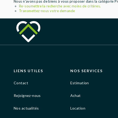
Nous n'avons pas de biens à vous proposer dans la catégorie Pro
Re-soumettre la recherche avec moins de critères.
Transmettez-nous votre demande
LIENS UTILES
NOS SERVICES
Contact
Estimation
Rejoignez-nous
Achat
Nos actualités
Location