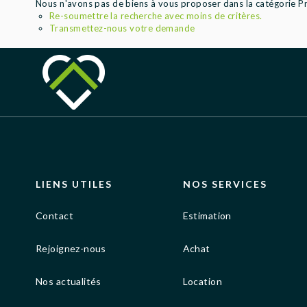
Nous n'avons pas de biens à vous proposer dans la catégorie Pro
Re-soumettre la recherche avec moins de critères.
Transmettez-nous votre demande
LIENS UTILES
NOS SERVICES
Contact
Estimation
Rejoignez-nous
Achat
Nos actualités
Location