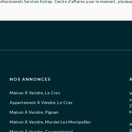
fessionnels Services Entrep. Centre d’affaires pour le moment , plusieurs
NOS ANNONCES
Maison À Vendre, Le Cres
V
v
Appartement À Vendre, Le Cres
2
M
Maison À Vendre, Pignan
Maison À Vendre, Murviel Les Montpellier
A
3
Maison À Vendre, Cournonterral