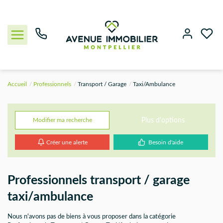
Accueil
Professionnels
Transport / Garage
Taxi/Ambulance
NOUS CONTACTER
ACHETER
Plus d'options
Modifier ma recherche
Créer une alerte
Besoin d'aide
LOUER
BIENS VENDUS
Professionnels transport / garage
taxi/ambulance
ESTIMER
Nous n'avons pas de biens à vous proposer dans la catégorie