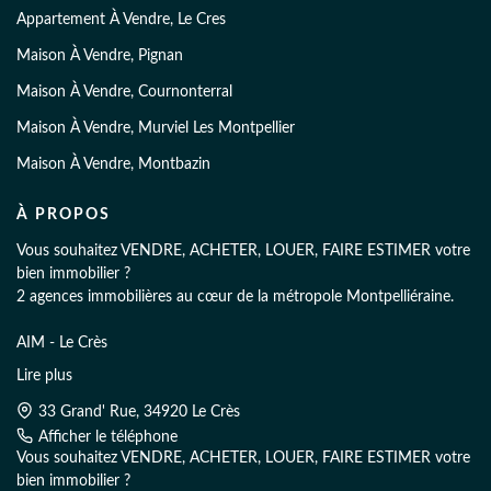
Appartement À Vendre, Le Cres
Maison À Vendre, Pignan
Maison À Vendre, Cournonterral
Maison À Vendre, Murviel Les Montpellier
Maison À Vendre, Montbazin
À PROPOS
Vous souhaitez VENDRE, ACHETER, LOUER, FAIRE ESTIMER votre
bien immobilier ?
2 agences immobilières au cœur de la métropole Montpelliéraine.
AIM - Le Crès
33 Grand' Rue, 34920 Le Crès
Lire plus
04 11 920 222
33 Grand' Rue, 34920 Le Crès
AIM - Pignan
Afficher le téléphone
66 Avenue du Général Grollier, 34570 Pignan
Vous souhaitez VENDRE, ACHETER, LOUER, FAIRE ESTIMER votre
04 67 68 20 22
bien immobilier ?