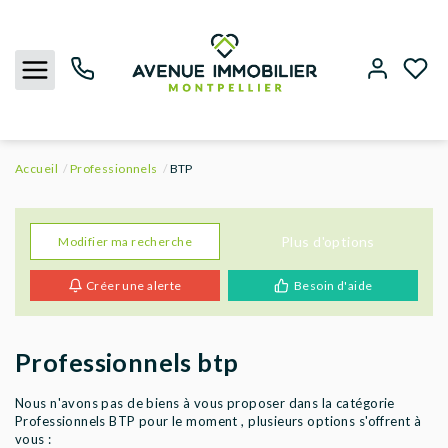
Accueil
Professionnels
BTP
NOUS CONTACTER
ACHETER
Plus d'options
Modifier ma recherche
Créer une alerte
Besoin d'aide
LOUER
BIENS VENDUS
Professionnels btp
ESTIMER
Nous n'avons pas de biens à vous proposer dans la catégorie
Professionnels BTP pour le moment , plusieurs options s'offrent à
vous :