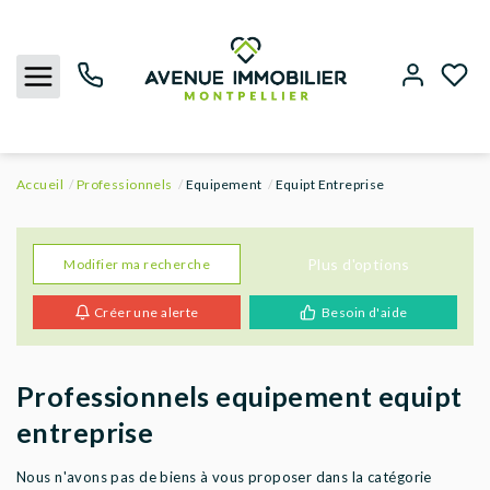
Accueil
Professionnels
Equipement
Equipt Entreprise
NOUS CONTACTER
ACHETER
Plus d'options
Modifier ma recherche
Créer une alerte
Besoin d'aide
LOUER
BIENS VENDUS
Professionnels equipement equipt
entreprise
ESTIMER
Nous n'avons pas de biens à vous proposer dans la catégorie