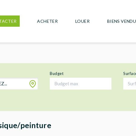
TACTER
ACHETER
LOUER
BIENS VEND
Budget
Surfac
...
usique/peinture