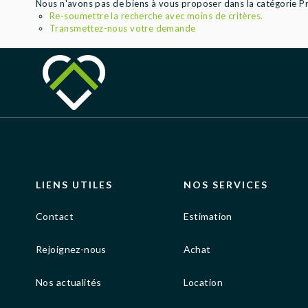
Nous n'avons pas de biens à vous proposer dans la catégorie Pro
Re-soumettre la recherche avec moins de critères.
Transmettez-nous votre demande
LIENS UTILES
NOS SERVICES
Contact
Estimation
Rejoignez-nous
Achat
Nos actualités
Location