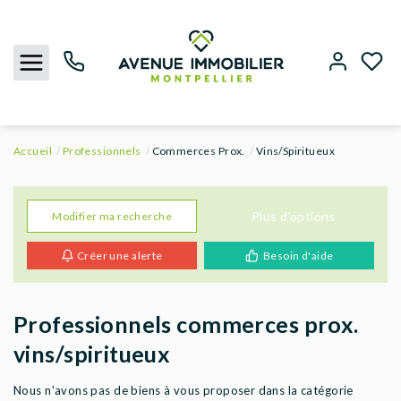
Accueil
Professionnels
Commerces Prox.
Vins/Spiritueux
NOUS CONTACTER
ACHETER
Plus d'options
Modifier ma recherche
Créer une alerte
Besoin d'aide
LOUER
BIENS VENDUS
Professionnels commerces prox.
vins/spiritueux
ESTIMER
Nous n'avons pas de biens à vous proposer dans la catégorie