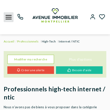
Accueil
Professionnels
High-Tech
Internet / NTIC
NOUS CONTACTER
ACHETER
Plus d'options
Modifier ma recherche
Créer une alerte
Besoin d'aide
LOUER
BIENS VENDUS
Professionnels high-tech internet /
ntic
ESTIMER
Nous n'avons pas de biens à vous proposer dans la catégorie