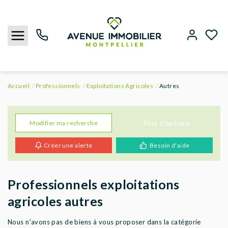
Accueil
Professionnels
Exploitations Agricoles
Autres
NOUS CONTACTER
ACHETER
Plus d'options
Modifier ma recherche
Créer une alerte
Besoin d'aide
LOUER
BIENS VENDUS
Professionnels exploitations
agricoles autres
ESTIMER
Nous n'avons pas de biens à vous proposer dans la catégorie