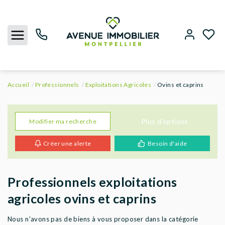
Accueil
Professionnels
Exploitations Agricoles
Ovins et caprins
NOUS CONTACTER
ACHETER
Plus d'options
Modifier ma recherche
Créer une alerte
Besoin d'aide
LOUER
BIENS VENDUS
Professionnels exploitations
agricoles ovins et caprins
ESTIMER
Nous n'avons pas de biens à vous proposer dans la catégorie