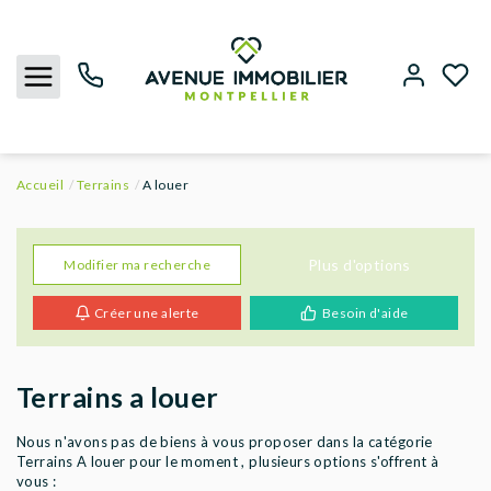
Accueil
Terrains
A louer
NOUS CONTACTER
ACHETER
Plus d'options
Modifier ma recherche
Créer une alerte
Besoin d'aide
LOUER
BIENS VENDUS
Terrains a louer
ESTIMER
Nous n'avons pas de biens à vous proposer dans la catégorie
Terrains A louer pour le moment , plusieurs options s'offrent à
vous :