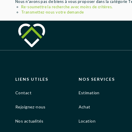
Nous n'avons pas de biens à vous proposer dans la catégorie Ter
Re-soumettre la recherche avec moins de critères.
Transmettez-nous votre demande
LIENS UTILES
NOS SERVICES
Contact
Estimation
Rejoignez-nous
Achat
Nos actualités
Location