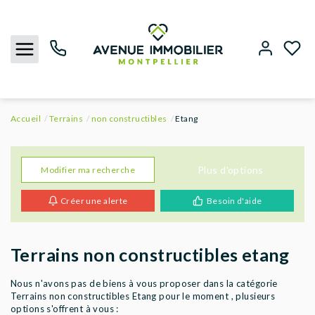
Accueil
Terrains
non constructibles
Etang
NOUS CONTACTER
ACHETER
Plus d'options
Modifier ma recherche
Créer une alerte
Besoin d'aide
LOUER
BIENS VENDUS
Terrains non constructibles etang
ESTIMER
Nous n'avons pas de biens à vous proposer dans la catégorie
Terrains non constructibles Etang pour le moment , plusieurs
options s'offrent à vous :