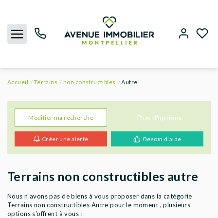
Accueil
Terrains
non constructibles
Autre
NOUS CONTACTER
ACHETER
Plus d'options
Modifier ma recherche
Créer une alerte
Besoin d'aide
LOUER
BIENS VENDUS
Terrains non constructibles autre
ESTIMER
Nous n'avons pas de biens à vous proposer dans la catégorie
Terrains non constructibles Autre pour le moment , plusieurs
options s'offrent à vous :