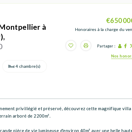
€650 00
Montpellier à
Honoraires à la charge du ve
),
0
Partager :
Nos honor
4 chambre(s)
ement priviliégié et préservé, découvrez cette magnifique villa
terrain arboré de 2200m².
grande pièce de vie lumineuse d'environ 40m² avec une belle haut