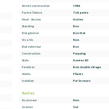
Année construction
1986
Forme Toiture
Toit pente
Neuf - Ancien
Ancien
Standing
Bon
Etat général
Bon Etat
Vis à Vis
Non
Etat extérieur
Bon
Construction
Parpaing
Style
Années 80
Fenêtres
Bois double vitrage
Volets
Pliants
Isolation
Par les murs
Autres
Ascenseur
Non
Grenier
Oui