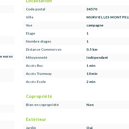
Localisation
Code postal
34570
Ville
MURVIEL LES MONTPEL
Vue
campagne
Etage
1
Nombre étages
1
Distance Commerces
0.5 km
le euros
Mitoyenneté
Indépendant
Accès Bus
1 min
Accès Tramway
10 min
Accès Ecole
2 min
Copropriété
Bien en copropriété
Non
Extérieur
Jardin
Oui