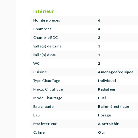
Intérieur
Nombre pièces
6
Chambres
4
Chambre RDC
2
Salle(s) de bains
1
Salle(s) d'eau
1
WC
2
Cuisine
Aménagée/équipée
Type Chauffage
Individuel
Méca. Chauffage
Radiateur
Mode Chauffage
Fuel
Eau chaude
Ballon électrique
Eau
Forage
Etat intérieur
A rafraîchir
Calme
Oui