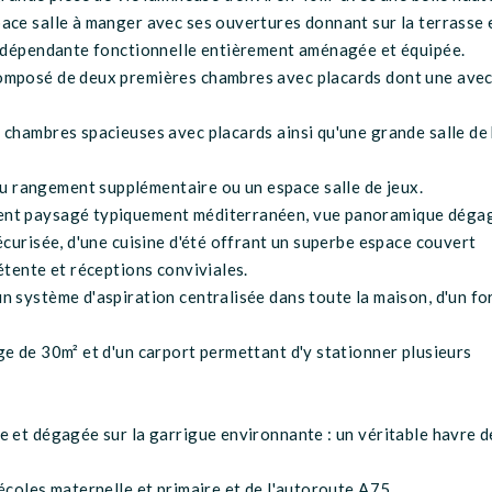
ace salle à manger avec ses ouvertures donnant sur la terrasse 
 indépendante fonctionnelle entièrement aménagée et équipée.
composé de deux premières chambres avec placards dont une ave
 chambres spacieuses avec placards ainsi qu'une grande salle de
 rangement supplémentaire ou un espace salle de jeux.
ment paysagé typiquement méditerranéen, vue panoramique déga
écurisée, d'une cuisine d'été offrant un superbe espace couvert
étente et réceptions conviviales.
n système d'aspiration centralisée dans toute la maison, d'un f
ge de 30m² et d'un carport permettant d'y stationner plusieurs
e et dégagée sur la garrigue environnante : un véritable havre d
écoles maternelle et primaire et de l'autoroute A75.