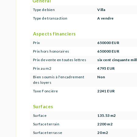
Général
Type de bien
Villa
Type de transaction
A vendre
Aspects financiers
Prix
650000 EUR
Prix hors honoraires
650000 EUR
Prix de vente en toutes lettres
six cent cinquante mil
Prix au m2
4795 EUR
Bien soumis à l'encadrement
Non
des loyers
Taxe Foncière
2241 EUR
Surfaces
Surface
135.53 m2
Surface terrain
2200 m2
Surface terrasse
20 m2