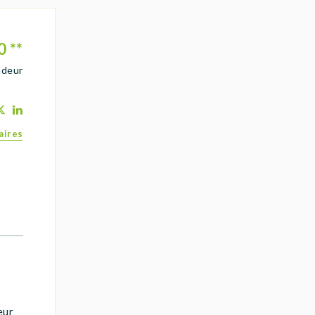
0
**
ndeur
aires
eur