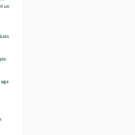
et un
c
 bain
gée
orage
e