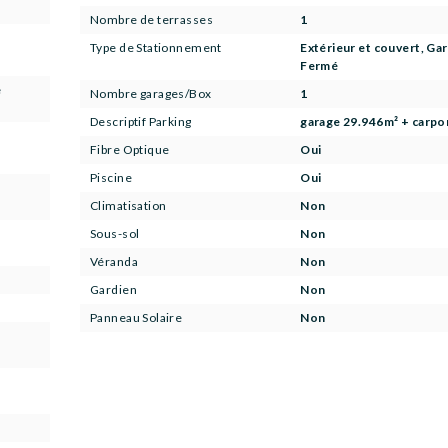
Nombre de terrasses
1
Type de Stationnement
Extérieur et couvert, Ga
Fermé
e
Nombre garages/Box
1
Descriptif Parking
garage 29.946m² + carpo
Fibre Optique
Oui
Piscine
Oui
Climatisation
Non
Sous-sol
Non
Véranda
Non
Gardien
Non
Panneau Solaire
Non