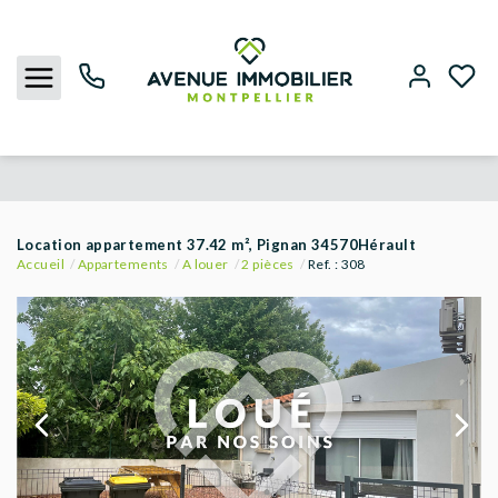
NOUS CONTACTER
Location appartement 37.42 m², Pignan 34570Hérault
Accueil
Appartements
A louer
2 pièces
Ref. : 308
ACHETER
LOUER
BIENS VENDUS
ESTIMER