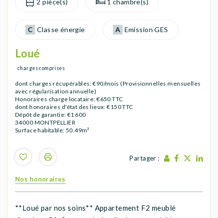
2 pièce(s)
1 chambre(s)
C
Classe énergie
A
Emission GES
Loué
charges comprises
dont charges récupérables: €90/mois (Provisionnelles mensuelles
avec régularisation annuelle)
Honoraires charge locataire: €650 TTC
dont honoraires d'état des lieux: €150 TTC
Dépôt de garantie: €1 600
34000 MONTPELLIER
Surface habitable: 50.49m²
Partager :
Nos honoraires
**Loué par nos soins** Appartement F2 meublé