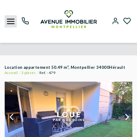
NOUS CONTACTER
Location appartement 50.49 m², Montpellier 34000Hérault
Accueil
2 pièces
Ref. : 479
ACHETER
LOUER
BIENS VENDUS
ESTIMER