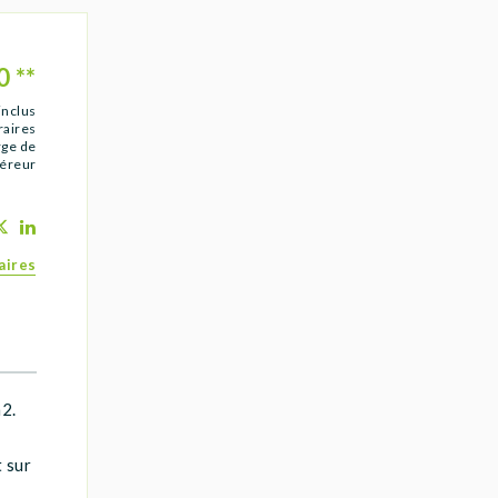
0
**
inclus
raires
rge de
uéreur
aires
m2.
t sur