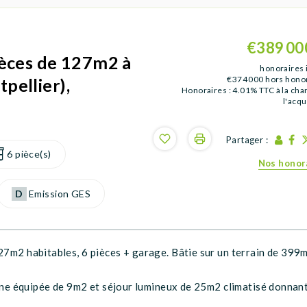
€389 00
ièces de 127m2 à
honoraires 
€374 000
hors hono
pellier),
Honoraires : 4.01% TTC à la cha
l'acq
Partager :
6 pièce(s)
Nos honor
D
Emission GES
127m2 habitables, 6 pièces + garage. Bâtie sur un terrain de 399
isine équipée de 9m2 et séjour lumineux de 25m2 climatisé donnan