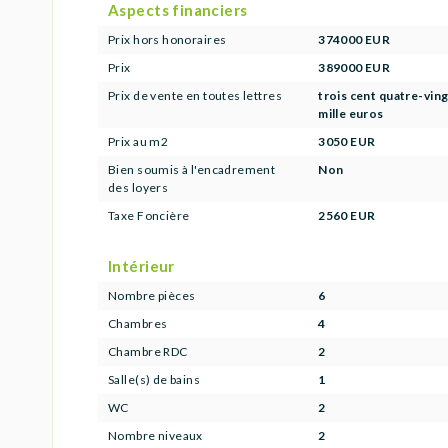
Aspects financiers
Prix hors honoraires
374000 EUR
Prix
389000 EUR
Prix de vente en toutes lettres
trois cent quatre-vin
mille euros
Prix au m2
3050 EUR
Bien soumis à l'encadrement
Non
des loyers
Taxe Foncière
2560 EUR
Intérieur
Nombre pièces
6
Chambres
4
Chambre RDC
2
Salle(s) de bains
1
WC
2
Nombre niveaux
2