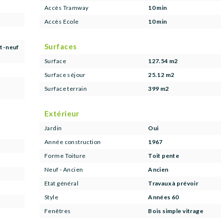
Accès Tramway
10 min
Accès Ecole
10 min
Surfaces
gt-neuf
Surface
127.54 m2
Surface séjour
25.12 m2
Surface terrain
399 m2
Extérieur
Jardin
Oui
Année construction
1967
Forme Toiture
Toit pente
Neuf - Ancien
Ancien
Etat général
Travaux à prévoir
Style
Années 60
Fenêtres
Bois simple vitrage