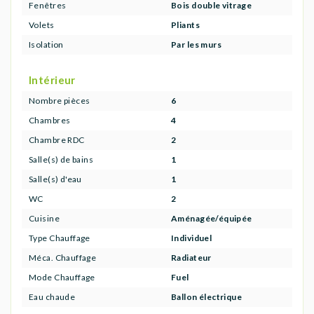
Fenêtres
Bois double vitrage
Volets
Pliants
Isolation
Par les murs
Intérieur
Nombre pièces
6
Chambres
4
Chambre RDC
2
Salle(s) de bains
1
Salle(s) d'eau
1
WC
2
Cuisine
Aménagée/équipée
Type Chauffage
Individuel
Méca. Chauffage
Radiateur
Mode Chauffage
Fuel
Eau chaude
Ballon électrique