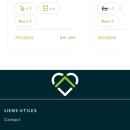
x 3
x 6
x 1
x 4
x 3
790 000 €
360 000 €
Ref : 495
LIENS UTILES
Contact