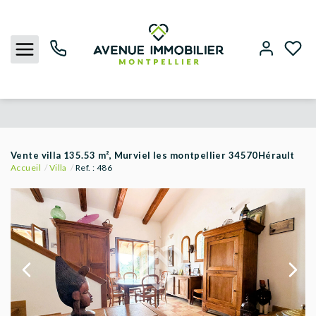
NOUS CONTACTER
Vente villa 135.53 m², Murviel les montpellier 34570Hérault
Accueil
Villa
Ref. : 486
ACHETER
LOUER
BIENS VENDUS
ESTIMER