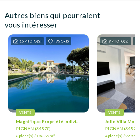
Autres biens qui pourraient
vous intéresser
15 PHOTO(S)
FAVORIS
9 PHOTO(S)
VENTE
VENTE
Magnifique Propriété Individuelle D'environ 187m² Pignan À Vendre (Ouest De Montpellier)
PIGNAN (34570)
PIGNAN (34570)
6 pièce(s) / 186.89 m²
4 pièce(s) / 92.56 m