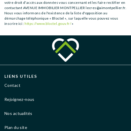
votre droit d'accès aux données vous concernant et les faire rectifier en
contactant AVENUE IMMOBILIER MONTPELLIER lecres@aimontpellier.fr.
Nous vous informons de l'existence de la liste d'opposition au
démarchage téléphonique « Bloctel », sur laquelle vous pouvez vous
inscrire ici :
https://www.bloctel.gouv.fr/
»
LIENS UTILES
Contact
Rejoignez-nous
Nos actualités
Plan du site